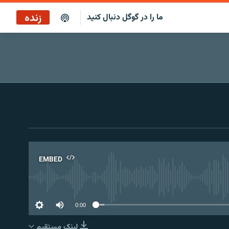
زنده
ما را در گوگل دنبال کنید
پخش آنلاین
پخش رادیویی
پخش آنلاین
پخش ماهواره‌ای
EMBED
No 
0:00
لینک مستقیم