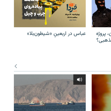
، پروژه
عباس در اربعینِ «شیطون‌بلا»
مذهبی؟