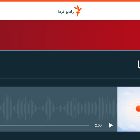
اشتراک
Spotify
CastBox
عضویت
media source currently available
2:00