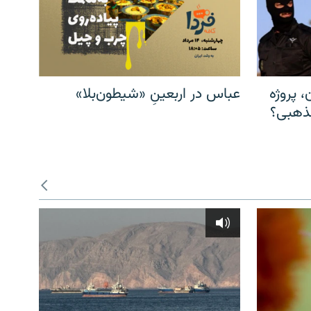
، پروژه
عباس در اربعینِ «شیطون‌بلا»
مذهبی؟