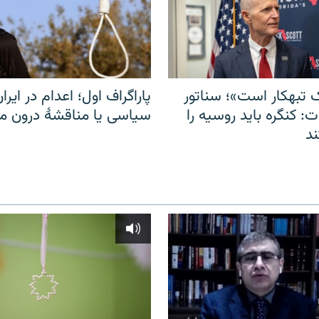
 تبهکار است»؛ سناتور
پاراگراف اول؛ اعدام در ایران
: کنگره باید روسیه را
سیاسی یا مناقشهٔ درون 
د