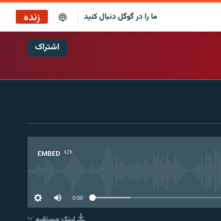
زنده
ما را در گوگل دنبال کنید
اشتراک
پخش آنلاین
پخش رادیویی
پخش آنلاین
پخش ماهواره‌ای
EMBED
No 
0:00
لینک مستقیم