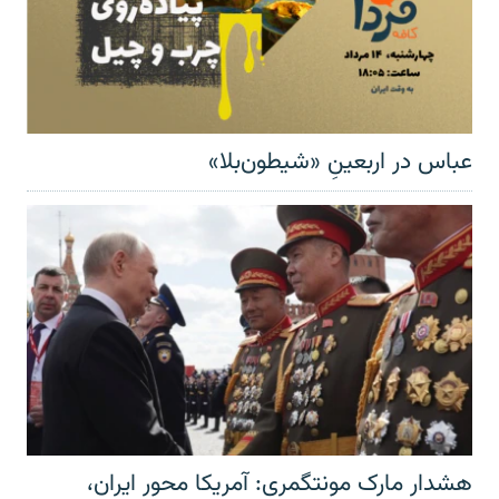
عباس در اربعینِ «شیطون‌بلا»
هشدار مارک مونتگمری: آمریکا محور ایران،