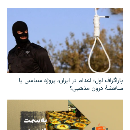
پاراگراف اول؛ اعدام در ایران، پروژه سیاسی یا
مناقشهٔ درون مذهبی؟