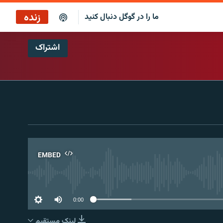
زنده
ما را در گوگل دنبال کنید
اشتراک
پخش آنلاین
پخش رادیویی
پخش آنلاین
پخش ماهواره‌ای
EMBED
No 
0:00
لینک مستقیم