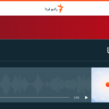
اشتراک
Spotify
CastBox
عضویت
media source currently available
2:00