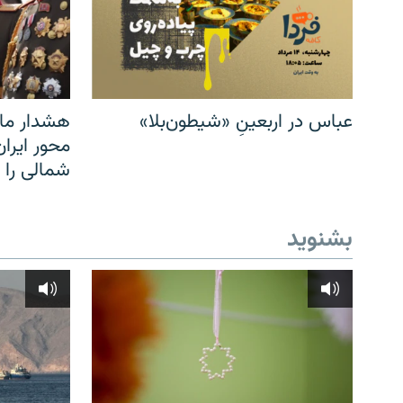
عباس در اربعینِ «شیطون‌بلا»
هشدار مار
محور ایرا
شمالی را
بشنوید