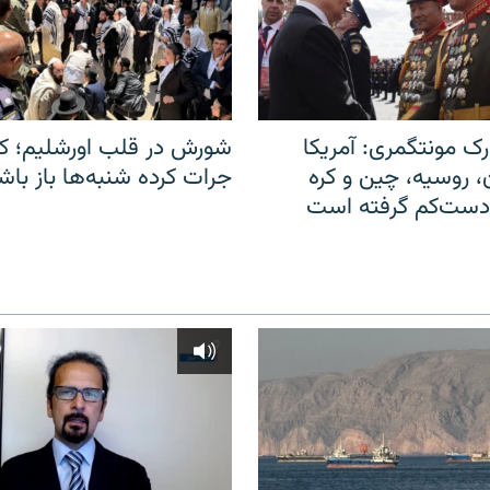
ک مونتگمری: آمریکا
شورش در قلب اورشلیم؛ کا
ن، روسیه، چین و کره
جرات کرده شنبه‌ها باز باش
 دست‌کم گرفته است