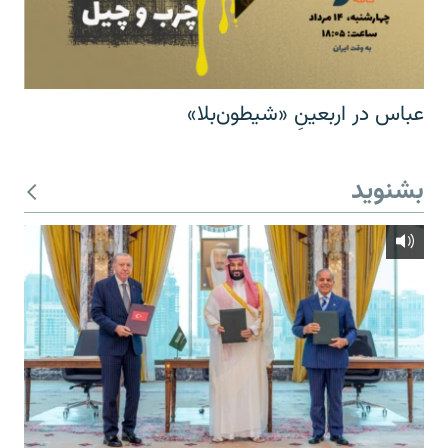
عباس در اربعینِ «شیطون‌بلا»
بشنوید