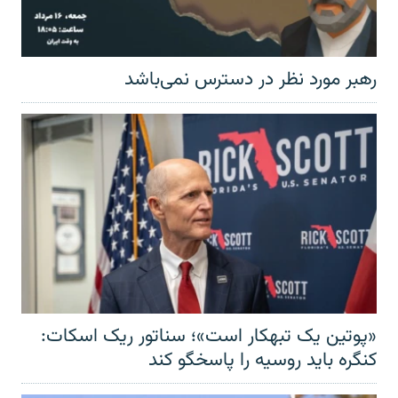
رهبر مورد نظر در دسترس نمی‌باشد
«پوتین یک تبهکار است»؛ سناتور ریک اسکات:
کنگره باید روسیه را پاسخگو کند