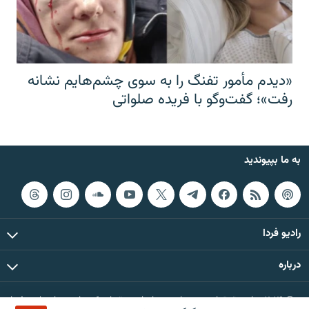
«دیدم مأمور تفنگ را به سوی چشم‌هایم نشانه
رفت»؛ گفت‌و‌گو با فریده صلواتی
به ما بپیوندید
رادیو فردا
درباره
© ۲۰۲۶ تمام حقوق این وب‌سایت، بر اساس مقررات کپی‌رایت، برای رادیو فردا