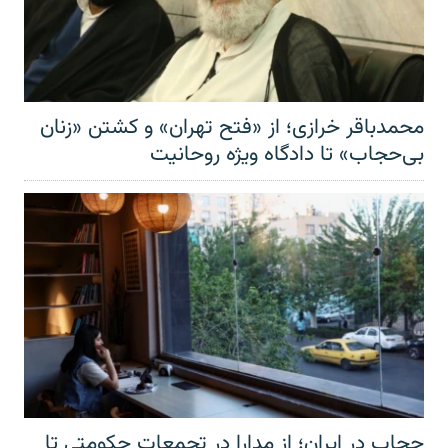
محمدباقر خرازی؛ از «فتح تهران» و کشتن «زنان
بی‌حجاب» تا دادگاه ویژه روحانیت
حجاب در ایران؛ از مدارا در تجمعات حکومتی تا