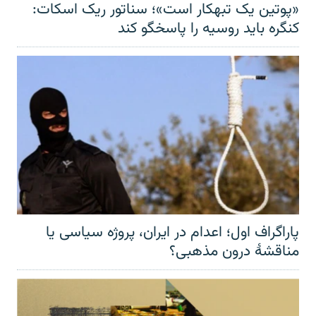
«پوتین یک تبهکار است»؛ سناتور ریک اسکات:
کنگره باید روسیه را پاسخگو کند
پاراگراف اول؛ اعدام در ایران، پروژه سیاسی یا
مناقشهٔ درون مذهبی؟