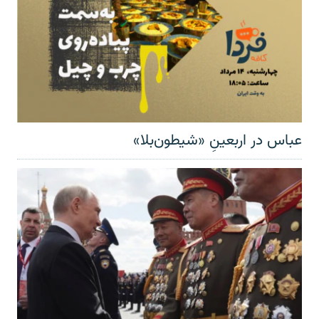
عباس در اربعینِ «شیطون‌بلا»