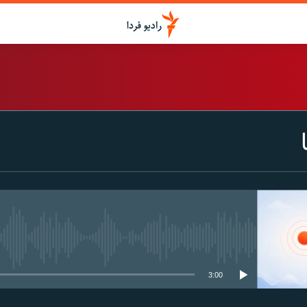
اشتراک
Spotify
CastBox
عضویت
media source currently available
3:00