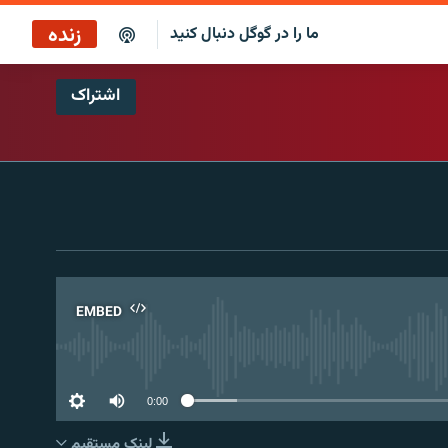
زنده
ما را در گوگل دنبال کنید
اشتراک
پوشش خبری ساعت ۱۲:۰۰
پخش رادیویی
پخش آنلاین
پخش ماهواره‌ای
EMBED
No 
0:00
لینک مستقیم