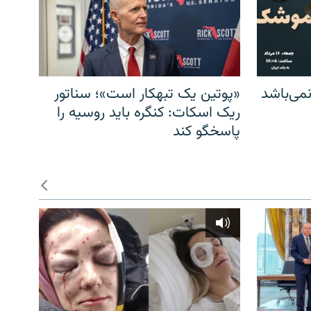
می‌باشد
«پوتین یک تبهکار است»؛ سناتور
ریک اسکات: کنگره باید روسیه را
پاسخگو کند