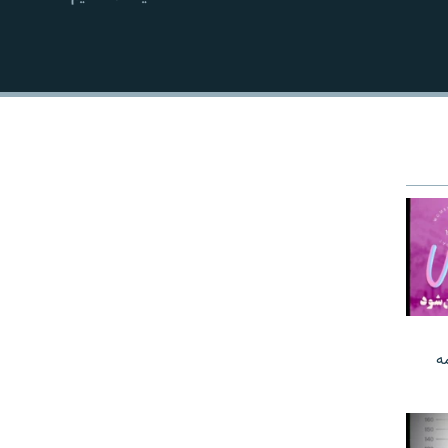
EMBED
ه