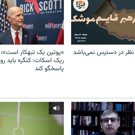
 نظر در دسترس نمی‌باشد
«پوتین یک تبهکار است»؛ 
ریک اسکات: کنگره باید روس
پاسخگو کند