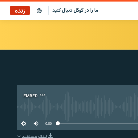
زنده
ما را در گوگل دنبال کنید
پخش آنلاین
پخش رادیویی
پخش آنلاین
پخش ماهواره‌ای
EMBED
No 
0:00
لینک مستقیم