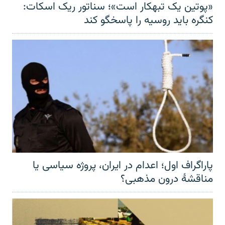
«پوتین یک تبهکار است»؛ سناتور ریک اسکات:
کنگره باید روسیه را پاسخگو کند
پاراگراف اول؛ اعدام در ایران، پروژه سیاسی یا
مناقشهٔ درون مذهبی؟