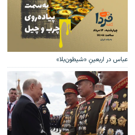
عباس در اربعینِ «شیطون‌بلا»