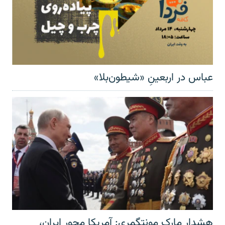
عباس در اربعینِ «شیطون‌بلا»
هشدار مارک مونتگمری: آمریکا محور ایران،