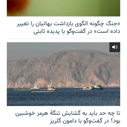
«جنگ چگونه الگوی بازداشت بهائیان را تغییر
داده است» در گفت‌وگو با پدیده ثابتی
تا چه حد باید به گشایش تنگهٔ هرمز خوشبین
بود؟ در گفت‌وگو با دامون گلریز