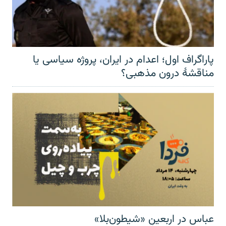
پاراگراف اول؛ اعدام در ایران، پروژه سیاسی یا
مناقشهٔ درون مذهبی؟
عباس در اربعینِ «شیطون‌بلا»