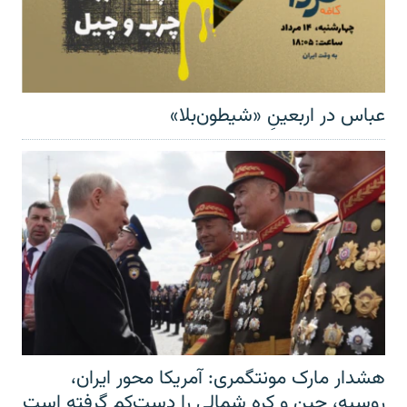
عباس در اربعینِ «شیطون‌بلا»
هشدار مارک مونتگمری: آمریکا محور ایران،
روسیه، چین و کره شمالی را دست‌کم گرفته است