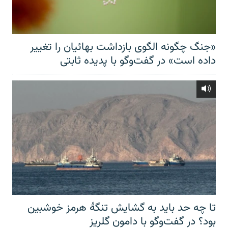
«جنگ چگونه الگوی بازداشت بهائیان را تغییر
داده است» در گفت‌وگو با پدیده ثابتی
تا چه حد باید به گشایش تنگهٔ هرمز خوشبین
بود؟ در گفت‌وگو با دامون گلریز