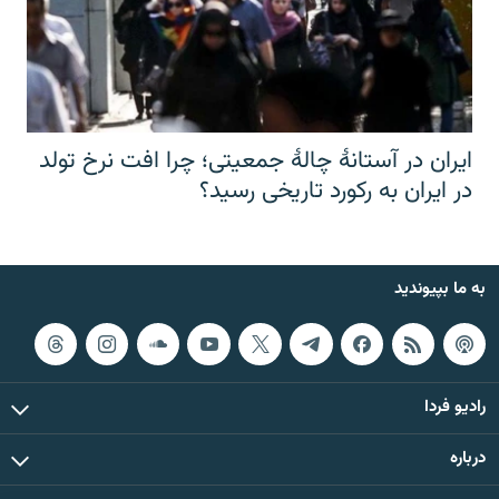
ایران در آستانهٔ چالهٔ جمعیتی؛ چرا افت نرخ تولد
در ایران به رکورد تاریخی رسید؟
به ما بپیوندید
رادیو فردا
درباره