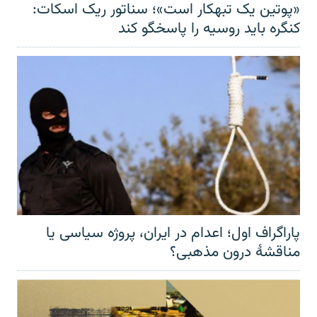
«پوتین یک تبهکار است»؛ سناتور ریک اسکات:
کنگره باید روسیه را پاسخگو کند
پاراگراف اول؛ اعدام در ایران، پروژه سیاسی یا
مناقشهٔ درون مذهبی؟