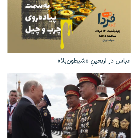
عباس در اربعینِ «شیطون‌بلا»