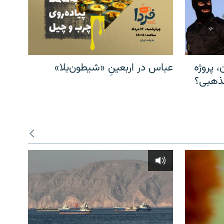
، پروژه
عباس در اربعینِ «شیطون‌بلا»
مذهبی؟