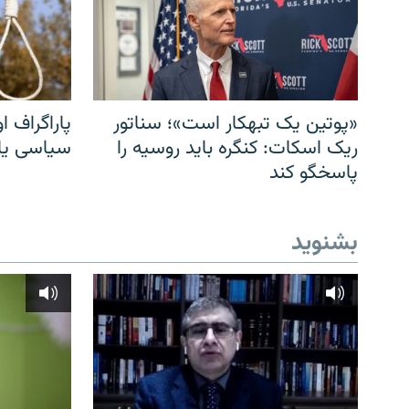
«پوتین یک تبهکار است»؛ سناتور
پاراگراف او
ریک اسکات: کنگره باید روسیه را
سیاسی یا 
پاسخگو کند
بشنوید