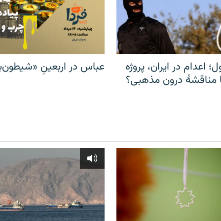
ل؛ اعدام در ایران، پروژه
عباس در اربعینِ «شیطون‌بل
مناقشهٔ درون مذهبی؟