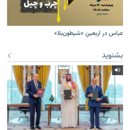
عباس در اربعینِ «شیطون‌بلا»
بشنوید