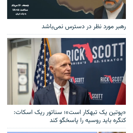
رهبر مورد نظر در دسترس نمی‌باشد
«پوتین یک تبهکار است»؛ سناتور ریک اسکات:
کنگره باید روسیه را پاسخگو کند