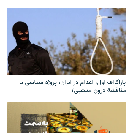
پاراگراف اول؛ اعدام در ایران، پروژه سیاسی یا
مناقشهٔ درون مذهبی؟