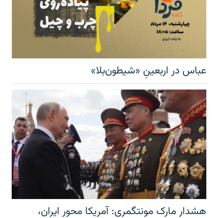
عباس در اربعینِ «شیطون‌بلا»
هشدار مارک مونتگمری: آمریکا محور ایران،