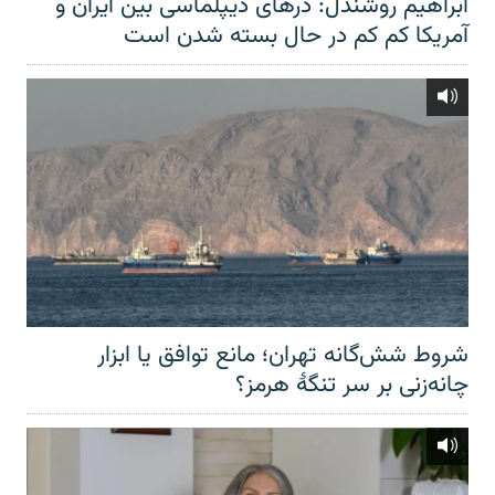
ابراهیم روشندل: درهای دیپلماسی بین ایران و
آمریکا کم کم در حال بسته شدن است
شروط شش‌گانه تهران؛ مانع توافق یا ابزار
چانه‌زنی بر سر تنگهٔ هرمز؟