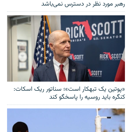
رهبر مورد نظر در دسترس نمی‌باشد
«پوتین یک تبهکار است»؛ سناتور ریک اسکات:
کنگره باید روسیه را پاسخگو کند