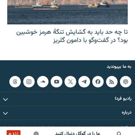
تا چه حد باید به گشایش تنگهٔ هرمز خوشبین
بود؟ در گفت‌وگو با دامون گلریز
به ما بپیوندید
رادیو فردا
درباره
© ۲۰۲۶ تمام حقوق این وب‌سایت، بر اساس مقررات کپی‌رایت، برای رادیو فردا
زنده
ما را در گوگل دنبال کنید
محفوظ است.