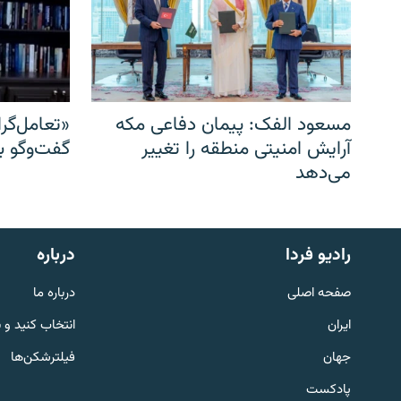
مسعود الفک: پیمان دفاعی مکه
«تعامل‌گر
آرایش امنیتی منطقه را تغییر
گفت‌وگو ب
می‌دهد
English
رادیو فردا
درباره
به ما بپیوندید
صفحه اصلی
درباره ما
ایران
انتخاب کنید و 
جهان
فیلترشکن‌ها
پادکست