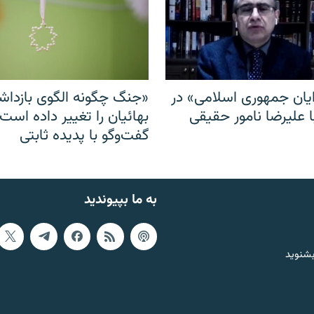
ایان جمهوری اسلامی» در
«جنگ چگونه الگوی بازدا
ا علیرضا نامور حقیقی
بهائیان را تغییر داده است
گفت‌وگو با پدیده ثابتی
به ما بپیوندید
بشنوید