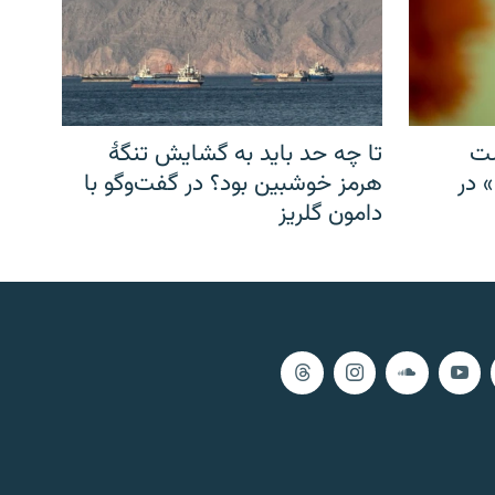
شت
تا چه حد باید به گشایش تنگهٔ
» در
هرمز خوشبین بود؟ در گفت‌وگو با
دامون گلریز