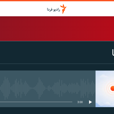
اشتراک
Spotify
CastBox
عضویت
media source currently available
3:00