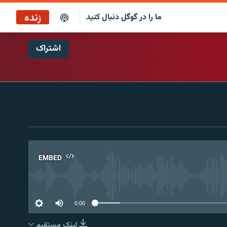
زنده
ما را در گوگل دنبال کنید
اشتراک
پخش آنلاین
پخش رادیویی
پخش آنلاین
پخش ماهواره‌ای
EMBED
No 
0:00
لینک مستقیم