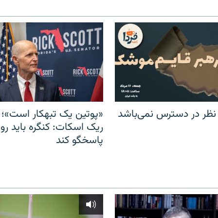
 نظر در دسترس نمی‌باشد
«پوتین یک تبهکار است»؛ 
ریک اسکات: کنگره باید روس
پاسخگو کند