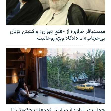
محمدباقر خرازی؛ از «فتح تهران» و کشتن «زنان
بی‌حجاب» تا دادگاه ویژه روحانیت
حجاب در ایران؛ از مدارا در تجمعات حکومتی تا