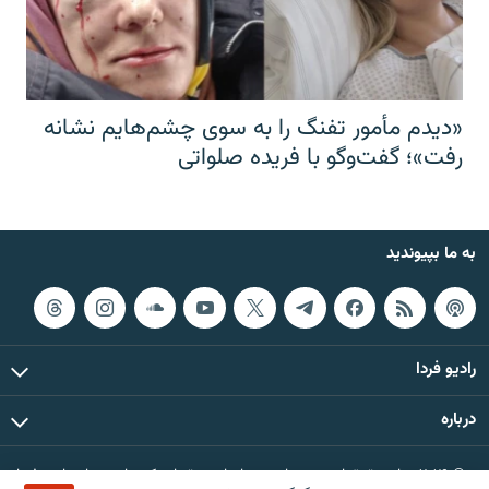
«دیدم مأمور تفنگ را به سوی چشم‌هایم نشانه
رفت»؛ گفت‌و‌گو با فریده صلواتی
به ما بپیوندید
رادیو فردا
درباره
© ۲۰۲۶ تمام حقوق این وب‌سایت، بر اساس مقررات کپی‌رایت، برای رادیو فردا