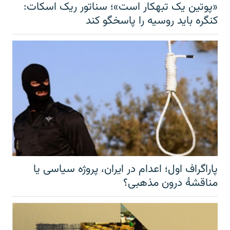
«پوتین یک تبهکار است»؛ سناتور ریک اسکات:
کنگره باید روسیه را پاسخگو کند
پاراگراف اول؛ اعدام در ایران، پروژه سیاسی یا
مناقشهٔ درون مذهبی؟