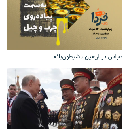
عباس در اربعینِ «شیطون‌بلا»