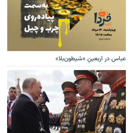
عباس در اربعینِ «شیطون‌بلا»