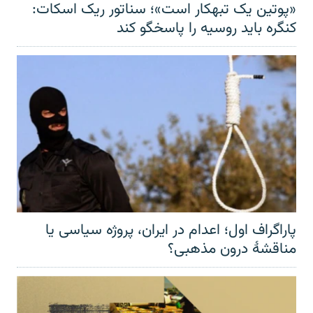
«پوتین یک تبهکار است»؛ سناتور ریک اسکات:
کنگره باید روسیه را پاسخگو کند
پاراگراف اول؛ اعدام در ایران، پروژه سیاسی یا
مناقشهٔ درون مذهبی؟