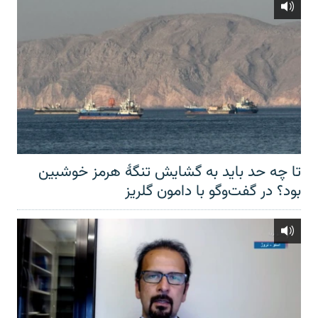
تا چه حد باید به گشایش تنگهٔ هرمز خوشبین
بود؟ در گفت‌وگو با دامون گلریز