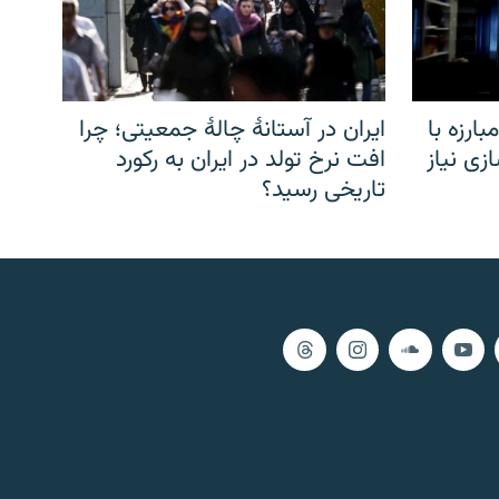
ارزه با
ایران در آستانهٔ چالهٔ جمعیتی؛ چرا
زی نیاز
افت نرخ تولد در ایران به رکورد
تاریخی رسید؟