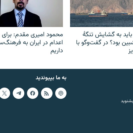
باید به گشایش تنگهٔ
محمود امیری مقدم: برای مب
ین بود؟ در گفت‌وگو با
اعدام در ایران به فرهنگ‌سا
ز
داریم
به ما بپیوندید
بشنوید