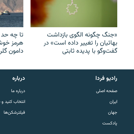
«جنگ چگونه الگوی بازداشت
تا چه حد 
بهائیان را تغییر داده است» در
هرمز خوشب
گفت‌وگو با پدیده ثابتی
دامون گلری
English
رادیو فردا
درباره
به ما بپیوندید
صفحه اصلی
درباره ما
ایران
انتخاب کنید و 
جهان
فیلترشکن‌ها
پادکست
زبان‌های دیگر