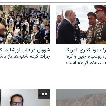
ک مونتگمری: آمریکا
شورش در قلب اورشلیم؛ کا
ن، روسیه، چین و کره
جرات کرده شنبه‌ها باز باش
 دست‌کم گرفته است