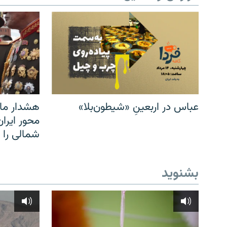
عباس در اربعینِ «شیطون‌بلا»
هشدار مار
محور ایرا
شمالی را
بشنوید