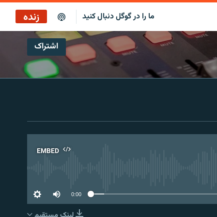
زنده
ما را در گوگل دنبال کنید
اشتراک
پخش آنلاین
پخش رادیویی
پخش آنلاین
پخش ماهواره‌ای
EMBED
No 
0:00
لینک مستقیم