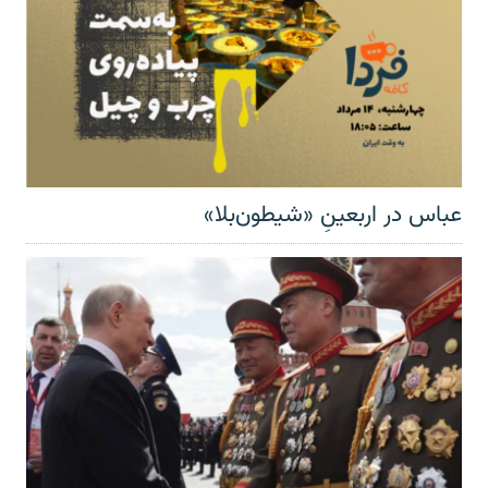
عباس در اربعینِ «شیطون‌بلا»