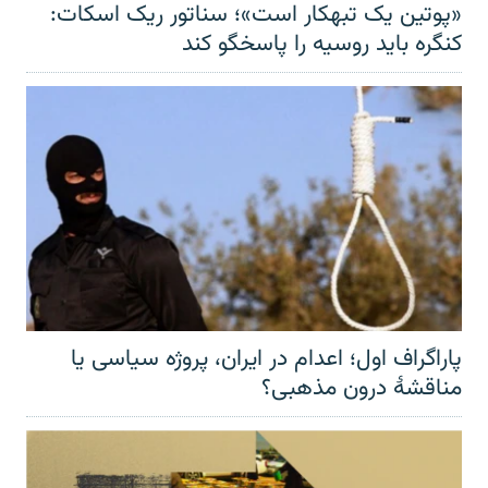
«پوتین یک تبهکار است»؛ سناتور ریک اسکات:
کنگره باید روسیه را پاسخگو کند
پاراگراف اول؛ اعدام در ایران، پروژه سیاسی یا
مناقشهٔ درون مذهبی؟