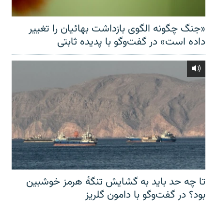
«جنگ چگونه الگوی بازداشت بهائیان را تغییر
داده است» در گفت‌وگو با پدیده ثابتی
تا چه حد باید به گشایش تنگهٔ هرمز خوشبین
بود؟ در گفت‌وگو با دامون گلریز