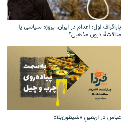
پاراگراف اول؛ اعدام در ایران، پروژه سیاسی یا
مناقشهٔ درون مذهبی؟
عباس در اربعینِ «شیطون‌بلا»