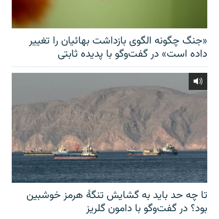
«جنگ چگونه الگوی بازداشت بهائیان را تغییر
داده است» در گفت‌وگو با پدیده ثابتی
تا چه حد باید به گشایش تنگهٔ هرمز خوشبین
بود؟ در گفت‌وگو با دامون گلریز