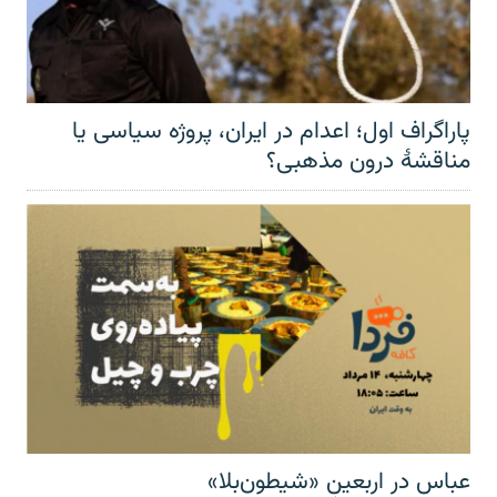
پاراگراف اول؛ اعدام در ایران، پروژه سیاسی یا
مناقشهٔ درون مذهبی؟
عباس در اربعینِ «شیطون‌بلا»