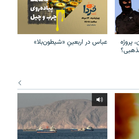
، پروژه
عباس در اربعینِ «شیطون‌بلا»
مذهبی؟