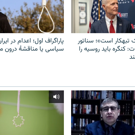
 تبهکار است»؛ سناتور
پاراگراف اول؛ اعدام در ایران
: کنگره باید روسیه را
سیاسی یا مناقشهٔ درون 
د