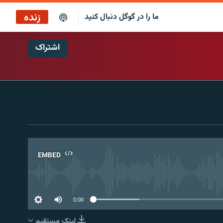
زنده
ما را در گوگل دنبال کنید
اشتراک
بازپخش کافه فردا
پخش رادیویی
پخش آنلاین
پخش ماهواره‌ای
EMBED
No 
0:00
لینک مستقیم