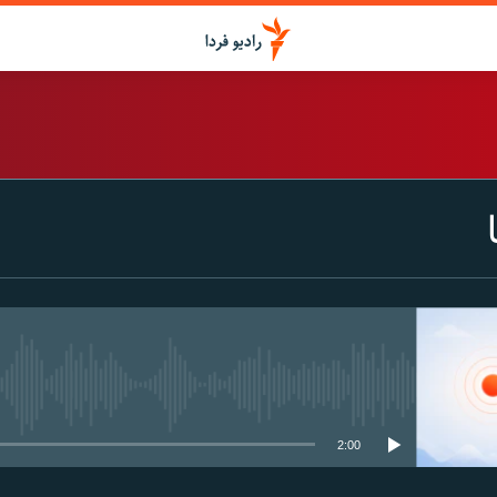
اشتراک
Spotify
CastBox
عضویت
media source currently available
2:00