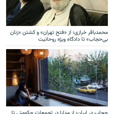
محمدباقر خرازی؛ از «فتح تهران» و کشتن «زنان
بی‌حجاب» تا دادگاه ویژه روحانیت
حجاب در ایران؛ از مدارا در تجمعات حکومتی تا