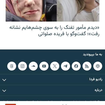
«دیدم مأمور تفنگ را به سوی چشم‌هایم نشانه
رفت»؛ گفت‌و‌گو با فریده صلواتی
به ما بپیوندید
رادیو فردا
درباره
© ۲۰۲۶ تمام حقوق این وب‌سایت، بر اساس مقررات کپی‌رایت، برای رادیو فردا