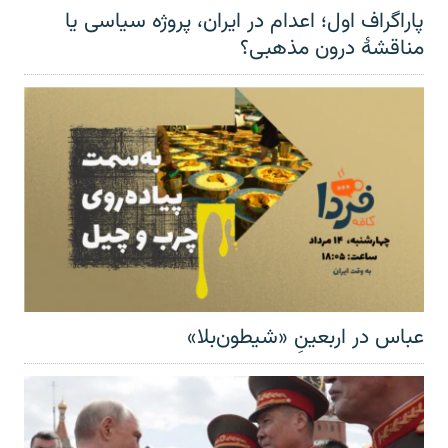
پاراگراف اول؛ اعدام در ایران، پروژه سیاسی یا
مناقشهٔ درون مذهبی؟
عباس در اربعینِ «شیطون‌بلا»