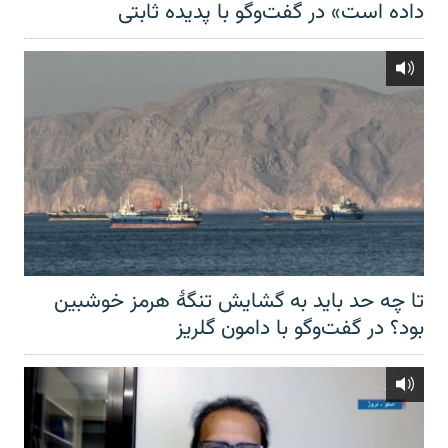
داده است» در گفت‌وگو با پدیده ثابتی
تا چه حد باید به گشایش تنگهٔ هرمز خوشبین
بود؟ در گفت‌وگو با دامون گلریز