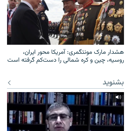
هشدار مارک مونتگمری: آمریکا محور ایران،
روسیه، چین و کره شمالی را دست‌کم گرفته است
بشنوید