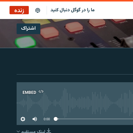
زنده
ما را در گوگل دنبال کنید
اشتراک
پاراگراف اول
پخش رادیویی
پاراگراف اول
پخش ماهواره‌ای
EMBED
No 
0:00
لینک مستقیم