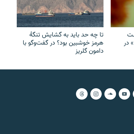
شت
تا چه حد باید به گشایش تنگهٔ
» در
هرمز خوشبین بود؟ در گفت‌وگو با
دامون گلریز