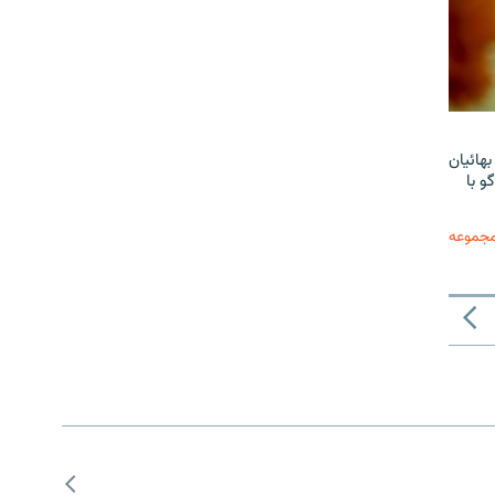
هائیان
و با
مجموعه