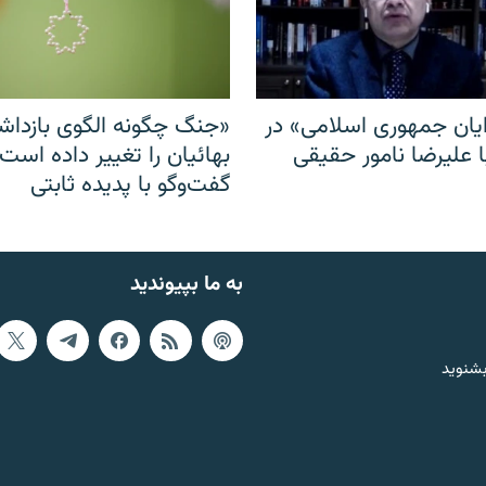
ایان جمهوری اسلامی» در
«جنگ چگونه الگوی بازدا
ا علیرضا نامور حقیقی
بهائیان را تغییر داده است
گفت‌وگو با پدیده ثابتی
به ما بپیوندید
بشنوید