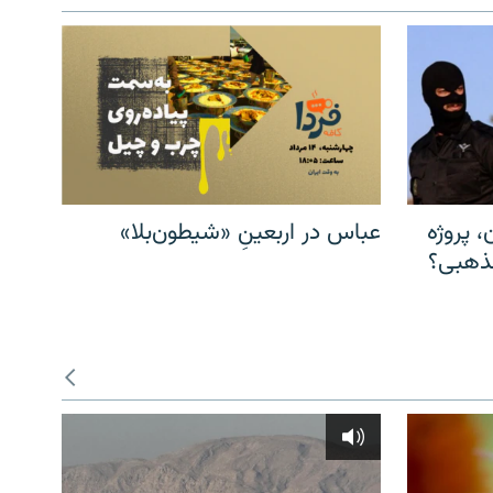
، پروژه
عباس در اربعینِ «شیطون‌بلا»
مذهبی؟