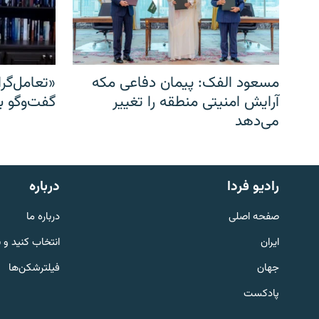
مسعود الفک: پیمان دفاعی مکه
«تعامل‌گر
آرایش امنیتی منطقه را تغییر
گفت‌وگو ب
می‌دهد
English
رادیو فردا
درباره
به ما بپیوندید
صفحه اصلی
درباره ما
ایران
انتخاب کنید و 
جهان
فیلترشکن‌ها
پادکست
زبان‌های دیگر