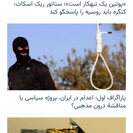
«پوتین یک تبهکار است»؛ سناتور ریک اسکات:
کنگره باید روسیه را پاسخگو کند
پاراگراف اول؛ اعدام در ایران، پروژه سیاسی یا
مناقشهٔ درون مذهبی؟