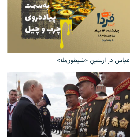
عباس در اربعینِ «شیطون‌بلا»