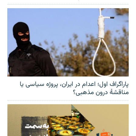
پاراگراف اول؛ اعدام در ایران، پروژه سیاسی یا
مناقشهٔ درون مذهبی؟