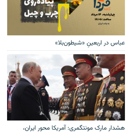
عباس در اربعینِ «شیطون‌بلا»
هشدار مارک مونتگمری: آمریکا محور ایران،