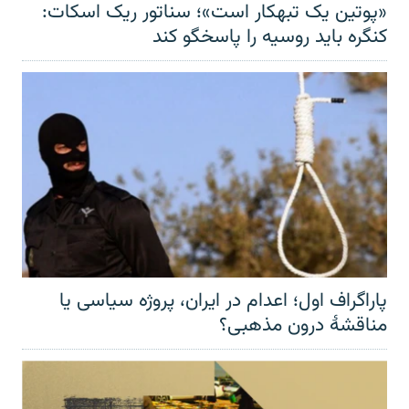
«پوتین یک تبهکار است»؛ سناتور ریک اسکات:
کنگره باید روسیه را پاسخگو کند
پاراگراف اول؛ اعدام در ایران، پروژه سیاسی یا
مناقشهٔ درون مذهبی؟