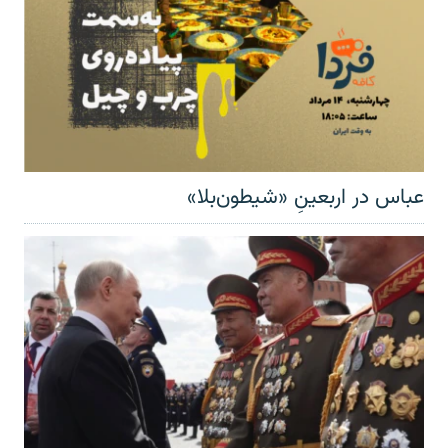
عباس در اربعینِ «شیطون‌بلا»