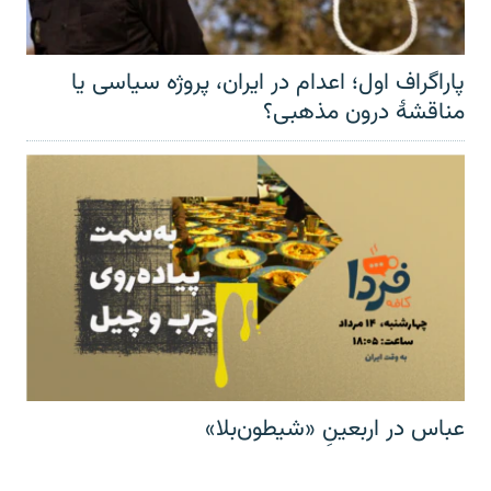
پاراگراف اول؛ اعدام در ایران، پروژه سیاسی یا
مناقشهٔ درون مذهبی؟
عباس در اربعینِ «شیطون‌بلا»