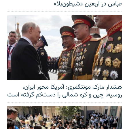
عباس در اربعینِ «شیطون‌بلا»
هشدار مارک مونتگمری: آمریکا محور ایران،
روسیه، چین و کره شمالی را دست‌کم گرفته است