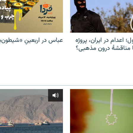
ل؛ اعدام در ایران، پروژه
عباس در اربعینِ «شیطون‌بل
مناقشهٔ درون مذهبی؟