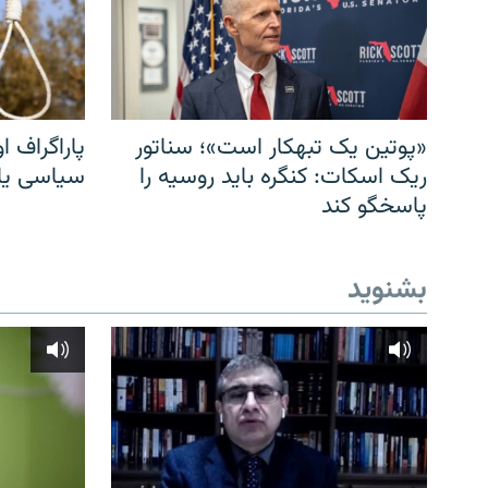
«پوتین یک تبهکار است»؛ سناتور
پاراگراف او
ریک اسکات: کنگره باید روسیه را
سیاسی یا 
پاسخگو کند
بشنوید