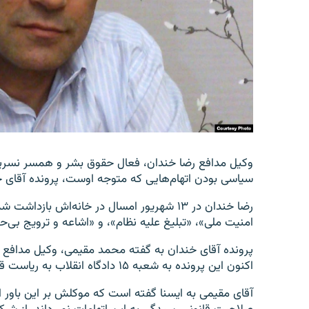
وکیل مدافع رضا خندان، فعال حقوق بشر و همسر نسرین 
سیاسی بودن اتهام‌هایی که متوجه اوست، پرونده آقای خ
رضا خندان در ۱۳ شهریور امسال در خانه‌اش باز
امنیت ملی»، «تبلیغ علیه نظام»، و «اشاعه و ترویج بی‌ح
پرونده آقای خندان به گفته محمد مقیمی، وکیل مدافع ا
اکنون این پرونده به شعبه ۱۵ دادگاه انقلاب به ریاست قاضی ابوالقاسم صلواتی ارسال شده است.
آقای مقیمی به ایسنا گفته است که موکلش بر این باور ا