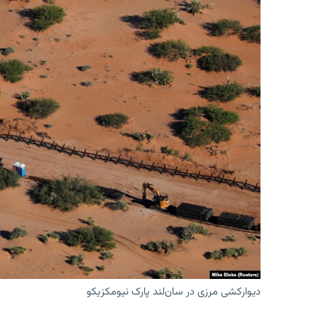
دیوارکشی مرزی در سان‌لند پارک نیومکزیکو