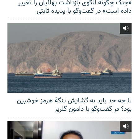
«جنگ چگونه الگوی بازداشت بهائیان را تغییر
داده است» در گفت‌وگو با پدیده ثابتی
تا چه حد باید به گشایش تنگهٔ هرمز خوشبین
بود؟ در گفت‌وگو با دامون گلریز