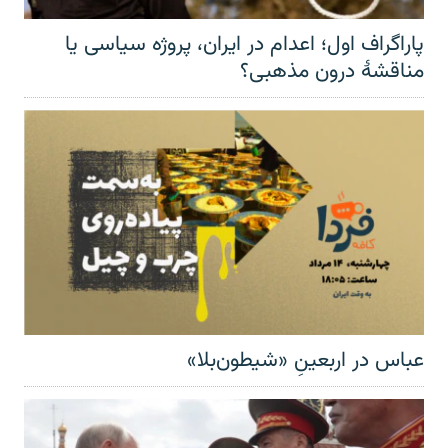
پاراگراف اول؛ اعدام در ایران، پروژه سیاسی یا
مناقشهٔ درون مذهبی؟
عباس در اربعینِ «شیطون‌بلا»