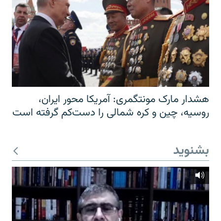
هشدار مارک مونتگمری: آمریکا محور ایران،
روسیه، چین و کره شمالی را دست‌کم گرفته است
بشنوید