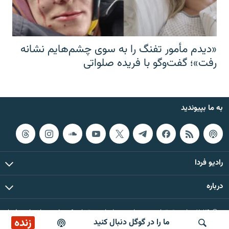
«دیدم مأمور تفنگ را به سوی چشم‌هایم نشانه
رفت»؛ گفت‌و‌گو با فریده صلواتی
به ما بپیوندید
رادیو فردا
درباره
© ۲۰۲۶ تمام حقوق این وب‌سایت، بر اساس مقررات کپی‌رایت، برای رادیو فردا
زنده
ما را در گوگل دنبال کنید
محفوظ است.