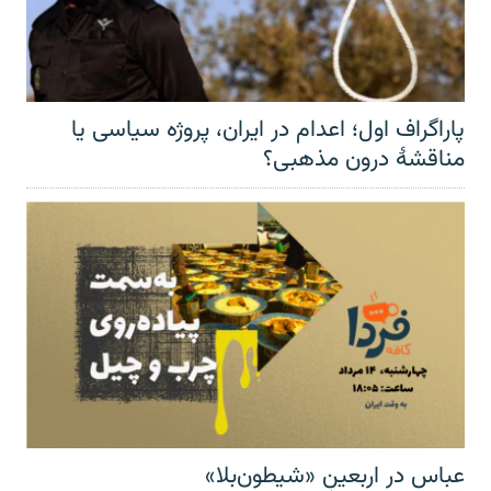
پاراگراف اول؛ اعدام در ایران، پروژه سیاسی یا
مناقشهٔ درون مذهبی؟
عباس در اربعینِ «شیطون‌بلا»