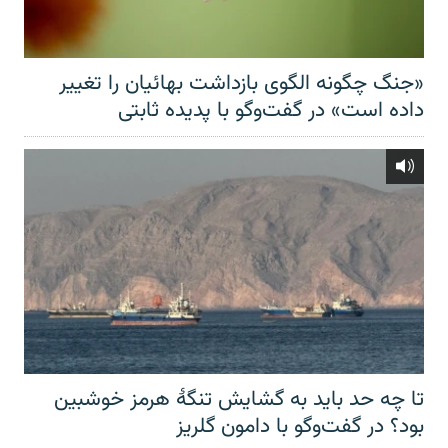
«جنگ چگونه الگوی بازداشت بهائیان را تغییر
داده است» در گفت‌وگو با پدیده ثابتی
تا چه حد باید به گشایش تنگهٔ هرمز خوشبین
بود؟ در گفت‌وگو با دامون گلریز