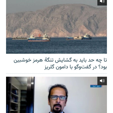
تا چه حد باید به گشایش تنگهٔ هرمز خوشبین
بود؟ در گفت‌وگو با دامون گلریز