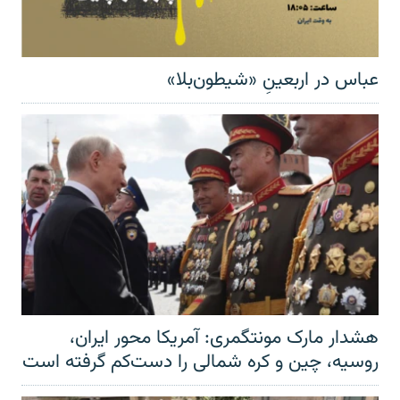
عباس در اربعینِ «شیطون‌بلا»
هشدار مارک مونتگمری: آمریکا محور ایران،
روسیه، چین و کره شمالی را دست‌کم گرفته است