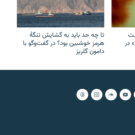
شت
تا چه حد باید به گشایش تنگهٔ
» در
هرمز خوشبین بود؟ در گفت‌وگو با
دامون گلریز