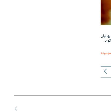
هائیان
و با
مجموعه