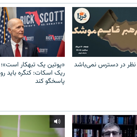
 نظر در دسترس نمی‌باشد
«پوتین یک تبهکار است»؛ 
ریک اسکات: کنگره باید روس
پاسخگو کند