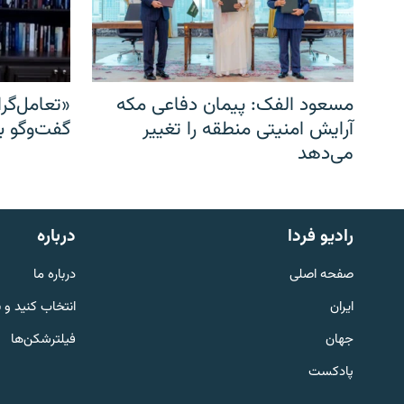
مسعود الفک: پیمان دفاعی مکه
«تعامل‌گر
آرایش امنیتی منطقه را تغییر
گفت‌وگو ب
می‌دهد
English
رادیو فردا
درباره
به ما بپیوندید
صفحه اصلی
درباره ما
ایران
انتخاب کنید و 
جهان
فیلترشکن‌ها
پادکست
زبان‌های دیگر