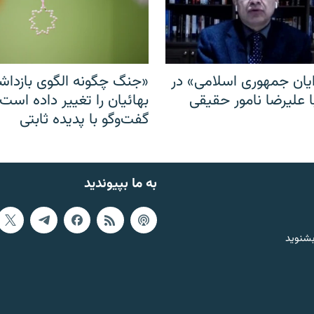
ایان جمهوری اسلامی» در
«جنگ چگونه الگوی بازدا
ا علیرضا نامور حقیقی
بهائیان را تغییر داده است
گفت‌وگو با پدیده ثابتی
به ما بپیوندید
بشنوید