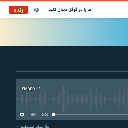
زنده
ما را در گوگل دنبال کنید
پخش آنلاین
پخش رادیویی
پخش آنلاین
پخش ماهواره‌ای
EMBED
No 
0:00
لینک مستقیم