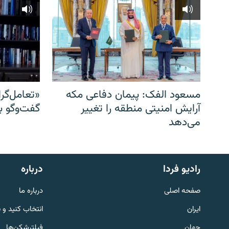
مسعود الفک: پیمان دفاعی مکه
«تعامل‌گر
آرایش امنیتی منطقه را تغییر
گفت‌وگو ب
می‌دهد
English
رادیو فردا
درباره
به ما بپیوندید
صفحه اصلی
درباره ما
ایران
انتخاب کنید و 
جهان
فیلترشکن‌ها