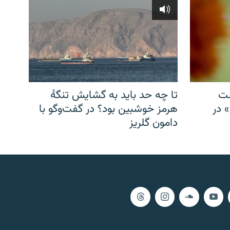
شت
تا چه حد باید به گشایش تنگهٔ
» در
هرمز خوشبین بود؟ در گفت‌وگو با
دامون گلریز