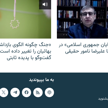
ایان جمهوری اسلامی» در
«جنگ چگونه الگوی بازدا
ا علیرضا نامور حقیقی
بهائیان را تغییر داده است
گفت‌وگو با پدیده ثابتی
به ما بپیوندید
بشنوید