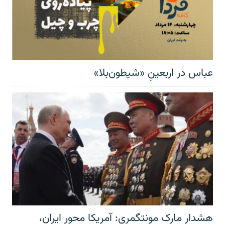
عباس در اربعینِ «شیطون‌بلا»
هشدار مارک مونتگمری: آمریکا محور ایران،