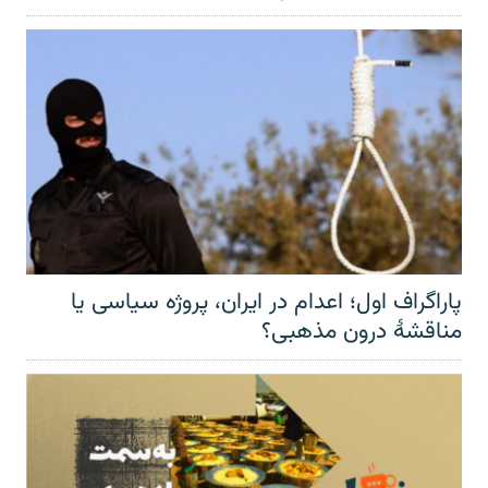
پاراگراف اول؛ اعدام در ایران، پروژه سیاسی یا
مناقشهٔ درون مذهبی؟