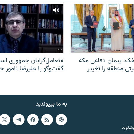
ک: پیمان دفاعی مکه
«تعامل‌گرایان جمهوری اسل
یتی منطقه را تغییر
گفت‌وگو با علیرضا نامور ح
به ما بپیوندید
بشنوید