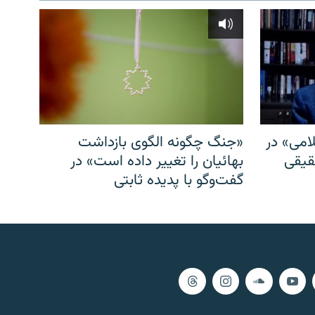
امی» در
«جنگ چگونه الگوی بازداشت
قیقی
بهائیان را تغییر داده است» در
گفت‌وگو با پدیده ثابتی