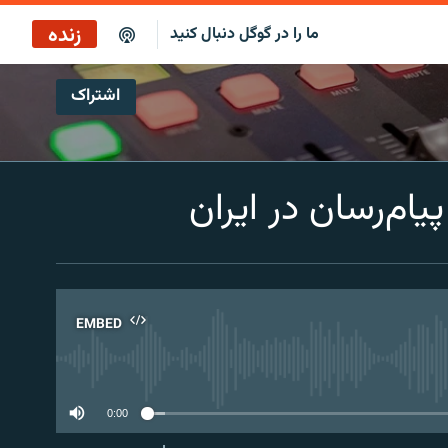
زنده
ما را در گوگل دنبال کنید
اشتراک
پخش آنلاین
پخش رادیویی
ام‌رسان در ایران
پخش آنلاین
پخش ماهواره‌ای
EMBED
No 
0:00