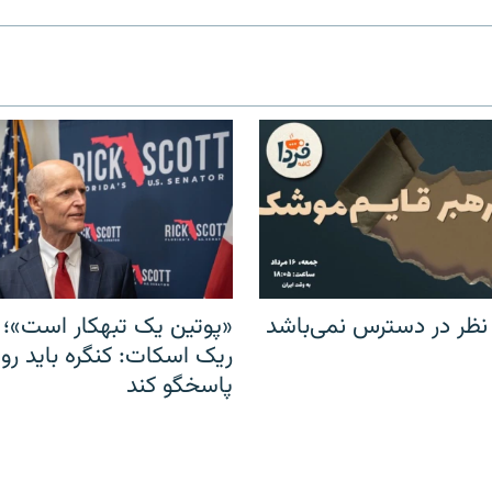
 نظر در دسترس نمی‌باشد
«پوتین یک تبهکار است»؛ 
ریک اسکات: کنگره باید روس
پاسخگو کند