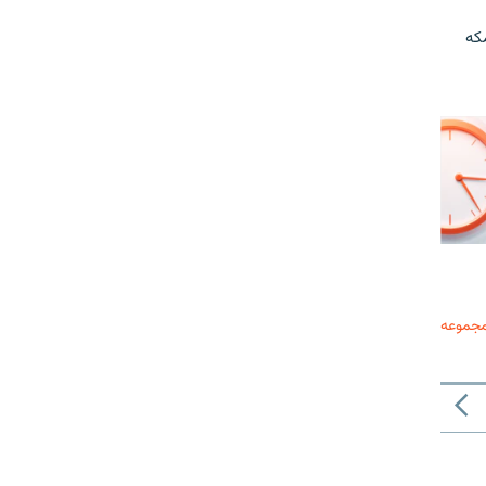
که
مجموعه