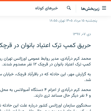
ینک‌های
خبرهای کوتاه
زیربخش‌ها
ابلیت
سترسی
جستجو
پنجشنبه ۱۵ مرداد ۱۴۰۵ تهران ۱۸:۵۵
صفحه اصلی
ازگشت
ایران
ازگشت
دی ۰۷, ۱۳۹۷
ه
جهان
نوی
حریق کمپ ترک اعتیاد بانوان در قرچک ۱۲ مصدوم به جا گذا
صلی
رادیو
فتن
پادکست
محمد کرم درآبادی، مدیر روابط عمومی اورژانس تهران 
انتخاب کنید و بشنوید
ه
کمپ ترک اعتیاد بانوان در قرچک ۱۲ نفر مصدوم شدند.
فحه
چندرسانه‌ای
برنامه‌های رادیویی
ستجو
زنان فردا
فرکانس‌ها
گزارش‌های تصویری
شد.
گزارش‌های ویدئویی
و ۶ نفر دیگر حال مساعد تری دارند.
سخنگوی سازمان اورژانس کشور درباره علت این حادثه ن