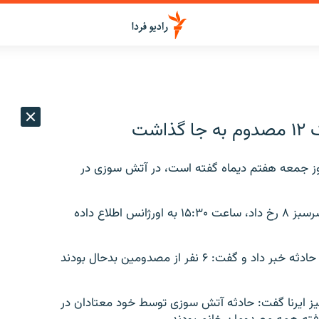
شت
روز جمعه هفتم دیماه گفته است، در آتش سوزی در
به گزارش مهر، این حادثه که در باقرآباد قرچک، خیابان سرسبز ۸ رخ داد، ساعت ۱۵:۳۰ به اورژانس اطلاع داده
محمد کرم درآبادی از اعزام ۴ دستگاه آمبولانس به محل حادثه خبر داد و گفت: ۶ نفر از مصدومین بدحال بودند
یز ایرنا گفت: حادثه آتش سوزی توسط خود معتادان در